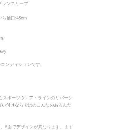
グランスリーブ
から袖口:45cm
0％
avy
いコンディションです。
urentからスポーツウエア・ラインのリバーシ
買い付けならではのこんなのあるんだ
面、B面でデザインが異なります。まず