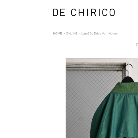
HOME
>
ONLINE
>
Late90s Dries Van Noten