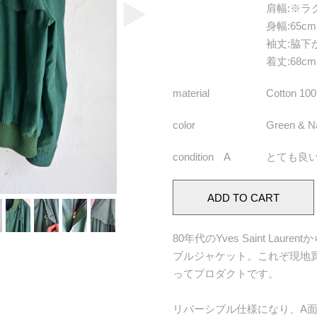
肩幅
:※ラ
身幅
:65cm
袖丈
:脇下
着丈
:68cm
material
Cotton 10
color
Green & N
condition A
とても良
80年代のYves Saint La
ブルジャケット。これぞ現地
ってプロダクトです。
リバーシブル仕様になり、A