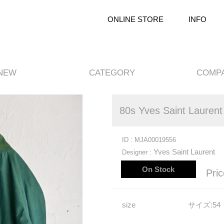
ONLINE STORE
INFO
NEW
CATEGORY
COMP
80s Yves Saint Laurent
ID : MJA00019556
Yves Saint Laurent
Designer :
On Stock
Pric
size
サイズ
:54