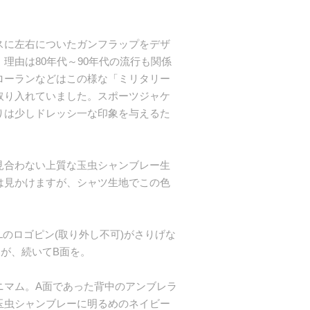
スに左右についたガンフラップをデザ
理由は80年代～90年代の流行も関係
ローランなどはこの様な「ミリタリー
取り入れていました。スポーツジャケ
りは少しドレッシ一な印象を与えるた
見合わない上質な玉虫シャンブレー生
は見かけますが、シャツ生地でこの色
Lのロゴピン(取り外し不可)がさりげな
が、続いてB面を。
ニマム。A面であった背中のアンブレラ
玉虫シャンブレーに明るめのネイビー