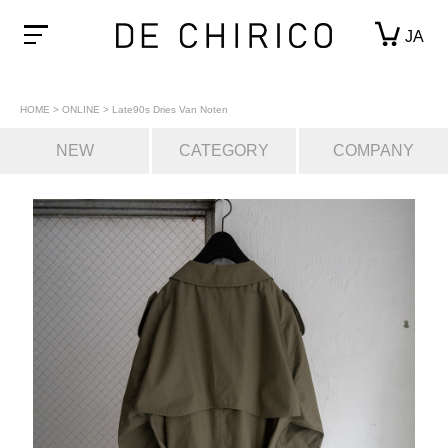
JA
HOME
>
ONLINE
>
Late90s Dries Van Noten
NEW
CATEGORY
COMPANY