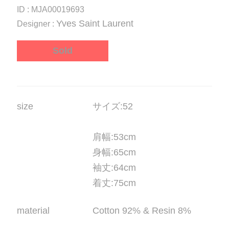
ID : MJA00019693
Yves Saint Laurent
Designer :
Sold
size
サイズ
:52
肩幅
:53cm
身幅
:65cm
袖丈
:64cm
着丈
:75cm
material
Cotton 92% & Resin 8%