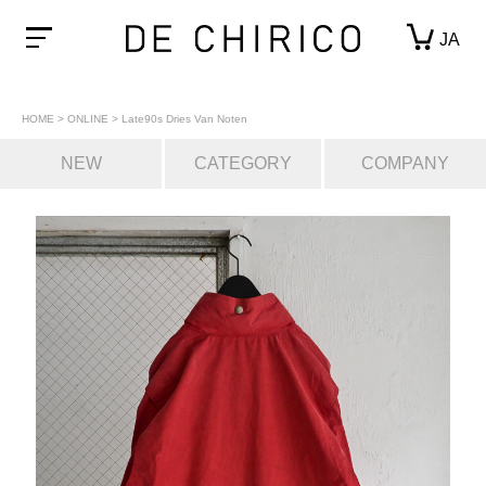
JA
HOME
>
ONLINE
>
Late90s Dries Van Noten
NEW
CATEGORY
COMPANY