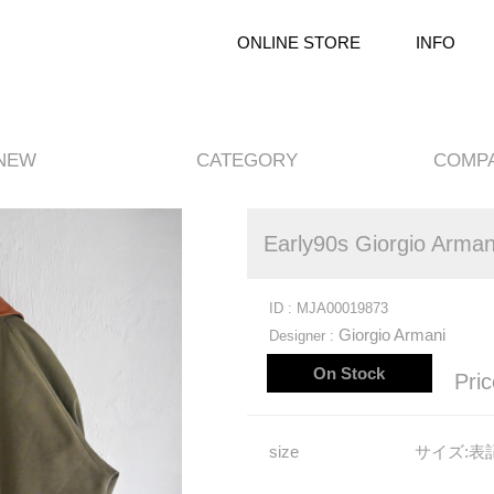
ONLINE STORE
INFO
NEW
CATEGORY
COMP
Early90s Giorgio Arman
ID : MJA00019873
Giorgio Armani
Designer :
On Stock
Pric
size
サイズ
:表