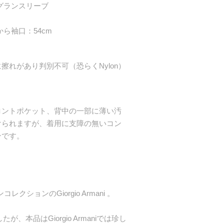
グランスリーブ
から袖口：54cm
擦れがあり判別不可（恐らくNylon）
ロントポケット、背中の一部に薄い汚
けられますが、着用に支障の無いコン
ンです。
クションのGiorgio Armani 。
、本品はGiorgio Armaniでは珍し