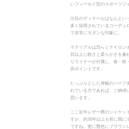
いフィールド型のスポーツジ
注目のディテールはなんとい
多く採用されているコーデュ
で非常にモダンな印象に。
マテリアルは恐らくナイロン
目以上に軽さと柔らかさを兼
りライナーが付属し、春・秋
高ポイントです。
たっぷりとした身幅のハーフ丈
れている方であれば、ご納得
思います。
ここ近年レザー襟のジャケッ
すが、約30年以上も前に既に
ですね。更に鶯色にブラウン