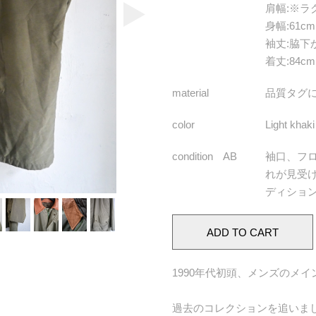
肩幅
:※ラ
身幅
:61cm
袖丈
:脇下
着丈
:84cm
material
品質タグに
color
Light khaki
condition AB
袖口、フ
れが見受
ディショ
1990年代初頭、メンズのメインコレ
過去のコレクションを追いましたが