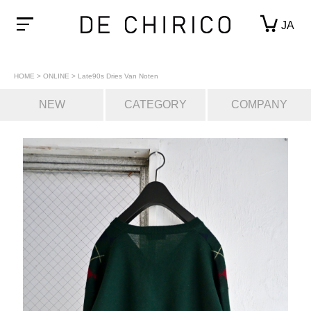
JA
HOME
>
ONLINE
>
Late90s Dries Van Noten
NEW
CATEGORY
COMPANY