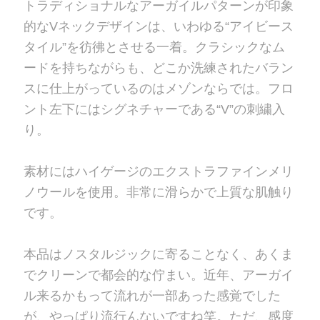
トラディショナルなアーガイルパターンが印象
的なVネックデザインは、いわゆる“アイビース
タイル”を彷彿とさせる一着。クラシックなム
ードを持ちながらも、どこか洗練されたバラン
スに仕上がっているのはメゾンならでは。フロ
ント左下にはシグネチャーである“V”の刺繍入
り。
素材にはハイゲージのエクストラファインメリ
ノウールを使用。非常に滑らかで上質な肌触り
です。
本品はノスタルジックに寄ることなく、あくま
でクリーンで都会的な佇まい。近年、アーガイ
ル来るかもって流れが一部あった感覚でした
が、やっぱり流行んないですね笑。ただ、感度