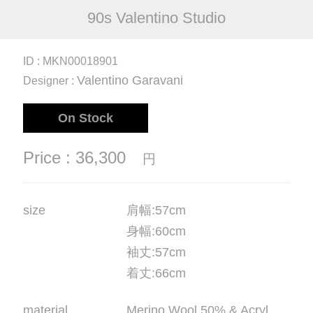
90s Valentino Studio
ID : MKN00018901
Valentino Garavani
Designer :
On Stock
Price : 36,300
円
size
肩幅
:57cm
身幅
:60cm
袖丈
:57cm
着丈
:66cm
material
Merino Wool 50% & Acryl