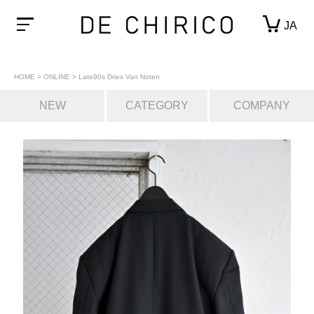
JA
HOME
>
ONLINE
>
Late90s Dries Van Noten
NEW
CATEGORY
COMPANY