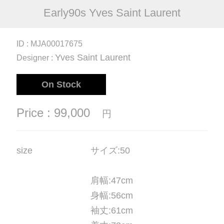
Early90s Yves Saint Laurent
ID : MJA00017675
Yves Saint Laurent
Designer :
On Stock
Price : 99,000
円
size
サイズ
:50
肩幅
:47cm
身幅
:56cm
袖丈
:61cm