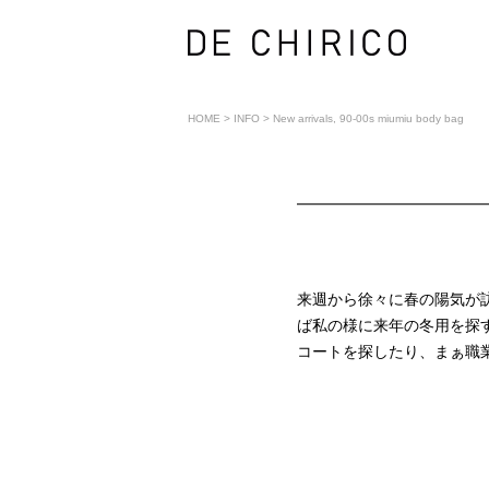
HOME
>
INFO
>
New arrivals, 90-00s miumiu body bag
来週から徐々に春の陽気が
ば私の様に来年の冬用を探
コートを探したり、まぁ職