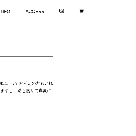
INFO
ACCESS
物は。ってお考えの方もいれ
いますし、逆も然りで真夏に